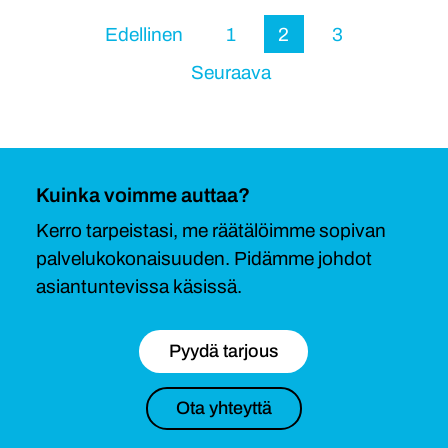
Page
Page
Page
Edellinen
1
2
3
Seuraava
Kuinka voimme auttaa?
Kerro tarpeistasi, me räätälöimme sopivan
palvelukokonaisuuden. Pidämme johdot
asiantuntevissa käsissä.
Pyydä tarjous
Ota yhteyttä