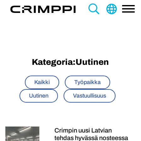
content
Search
this
site
Kategoria:
Uutinen
Kaikki
Työpaikka
Uutinen
Vastuullisuus
Crimpin uusi Latvian
tehdas hyvässä nosteessa