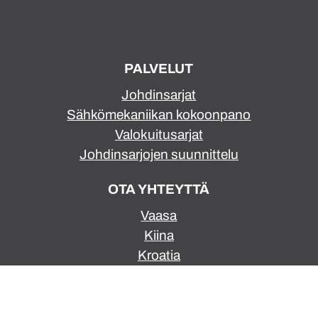
PALVELUT
Johdinsarjat
Sähkömekaniikan kokoonpano
Valokuitusarjat
Johdinsarjojen suunnittelu
OTA YHTEYTTÄ
Vaasa
Kiina
Kroatia
Latvia