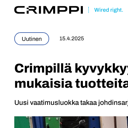
Wired right.
Skip
to
15.4.2025
Uutinen
content
Crimpillä kyvykk
mukaisia tuotteit
Uusi vaatimusluokka takaa johdinsar