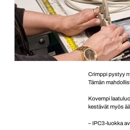
Crimppi pystyy 
Tämän mahdollista
Kovempi laatuluo
kestävät myös äär
– IPC3-luokka ava