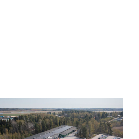
ohdinsarjoja
uotetaan
yt
urinkovoimalla