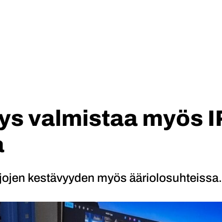
yys valmistaa myös 
a
jojen kestävyyden myös ääriolosuhteissa