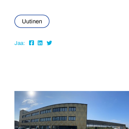
Uutinen
Share
Share
Share
Jaa:
to:
to:
to:
facebook
linkedin
twitter
Crimpin
neljäs
tehdas
avataan
Latviassa