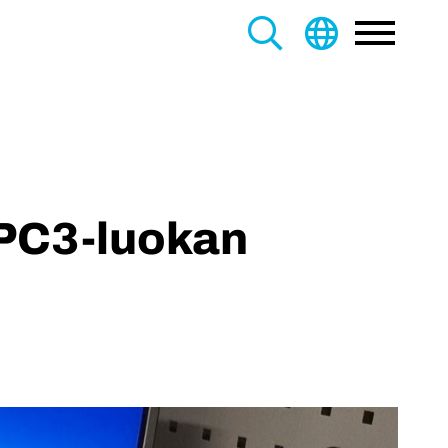
Main
Search
Menu
this
site
IPC3-luokan
.