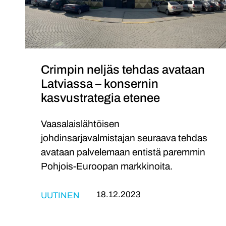
–
konsernin
kasvustrategia
etenee
Crimpin neljäs tehdas avataan
Latviassa – konsernin
kasvustrategia etenee
Vaasalaislähtöisen
johdinsarjavalmistajan seuraava tehdas
avataan palvelemaan entistä paremmin
Pohjois-Euroopan markkinoita.
18.12.2023
UUTINEN