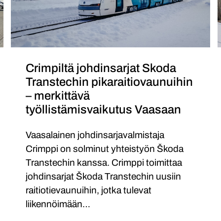
–
merkittävä
työllistämisvaikutus
Vaasaan
Crimpiltä johdinsarjat Skoda
Transtechin pikaraitiovaunuihin
– merkittävä
työllistämisvaikutus Vaasaan
Vaasalainen johdinsarjavalmistaja
Crimppi on solminut yhteistyön Škoda
Transtechin kanssa. Crimppi toimittaa
johdinsarjat Škoda Transtechin uusiin
raitiotievaunuihin, jotka tulevat
liikennöimään…