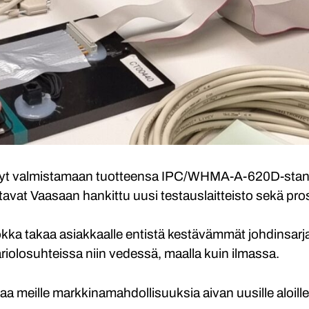
nyt valmistamaan tuotteensa IPC/WHMA-A-620D-stand
vat Vaasaan hankittu uusi testauslaitteisto sekä pro
kka takaa asiakkaalle entistä kestävämmät johdinsarj
iolosuhteissa niin vedessä, maalla kuin ilmassa.
a meille markkinamahdollisuuksia aivan uusille aloille 