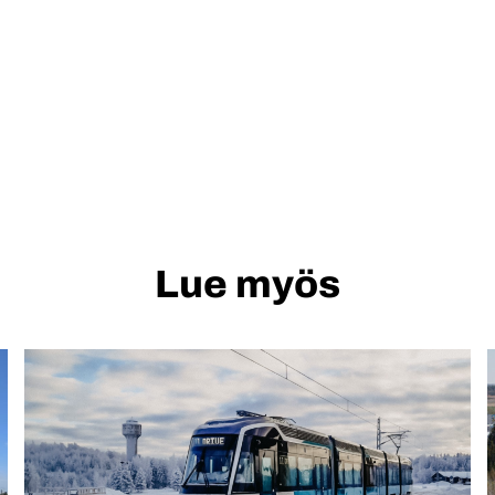
Lue myös
Crimpiltä
J
johdinsarjat
t
Skoda
n
Transtechin
a
pikaraitiovaunuihin