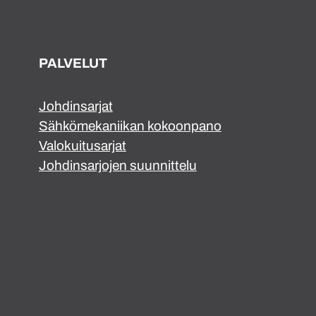
PALVELUT
Johdinsarjat
Sähkömekaniikan kokoonpano
Valokuitusarjat
Johdinsarjojen suunnittelu