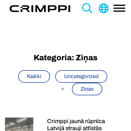
content
Search
this
site
Kategoria:
Ziņas
Kaikki
Uncategorized
Ziņas
Crimppi jaunā rūpnīca
Latvijā strauji attīstās