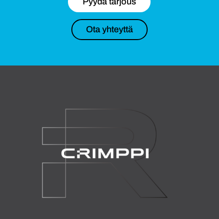
Pyydä tarjous
Ota yhteyttä