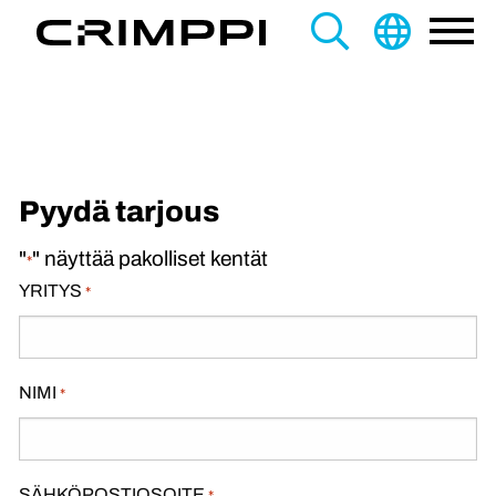
content
Search
this
site
Pyydä tarjous
"
" näyttää pakolliset kentät
*
YRITYS
*
NIMI
*
SÄHKÖPOSTIOSOITE