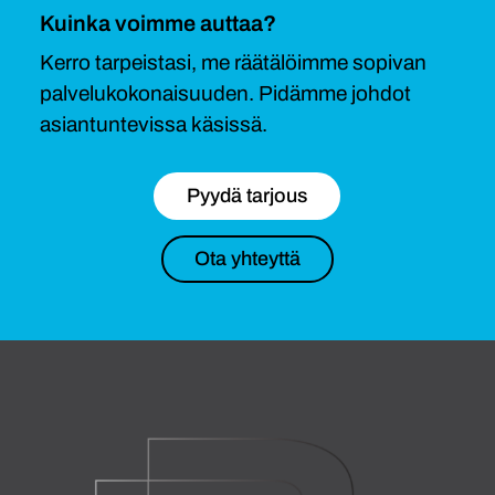
Kuinka voimme auttaa?
Kerro tarpeistasi, me räätälöimme sopivan
palvelukokonaisuuden. Pidämme johdot
asiantuntevissa käsissä.
Pyydä tarjous
Ota yhteyttä