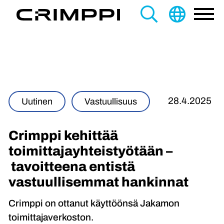
content
Search
this
site
28.4.2025
Uutinen
Vastuullisuus
Crimppi kehittää
toimittajayhteistyötään –
tavoitteena entistä
vastuullisemmat hankinnat
Crimppi on ottanut käyttöönsä Jakamon
toimittajaverkoston.