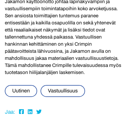
Jakamon käyttöönotto johtaa läpinäkyvämpiin ja
vastuullisempiin toimintatapoihin koko arvoketjussa.
Sen ansiosta toimittajien tuntemus paranee
entisestään ja kaikilla osapuolilla on sekä yhtenevät
että reaaliaikaiset näkymät ja lisäksi tiedot ovat
tallennettuna yhdessä paikassa. Vastuullisen
hankinnan kehittäminen on yksi Crimpin
päätavoitteista lähivuosina, ja Jakamon avulla on
mahdollisuus jakaa materiaalien vastuullisuustietoja.
Tämä mahdollistanee Crimpille tulevaisuudessa myös
tuotetason hiilijalanjäljen laskemisen.
Uutinen
Vastuullisuus
Share
Share
Share
Jaa:
to:
to:
to: