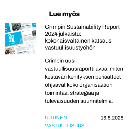
facebook
linkedin
twitter
Lue myös
Crimpin Sustainability Report
2024 julkaistu:
kokonaisvaltainen katsaus
vastuullisuustyöhön
Crimpin uusi
vastuullisuusraportti avaa, miten
kestävän kehityksen periaatteet
ohjaavat koko organisaation
toimintaa, strategiaa ja
tulevaisuuden suunnitelmia.
UUTINEN
16.5.2025
VASTUULLISUUS