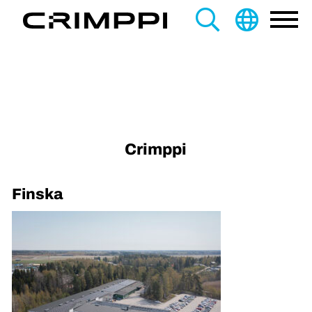
content
Search
this
site
Crimppi
Finska