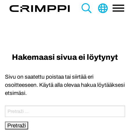
content
Search
this
site
Hakemaasi sivua ei löytynyt
Sivu on saatettu poistaa tai siirtää eri
osoitteeseen. Käytä alla olevaa hakua löytääksesi
etsimäsi.
Pretraži: